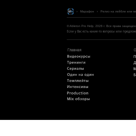
› Марафон
›
Релиз на лейбле или мы
© Ableton Pro Help, 2026 г. Все права защищен
Если у Вас есть какие-то вопросы или предл
Главная
О