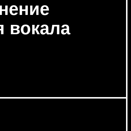
нение
я вокала