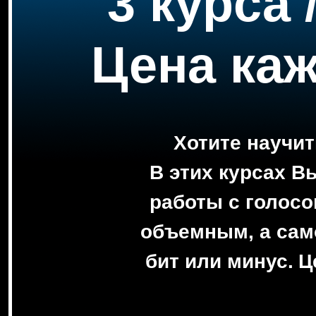
3 курса 
Цена каж
Хотите научит
В этих курсах В
работы с голосо
объемным, а сам
бит или минус.
Ц