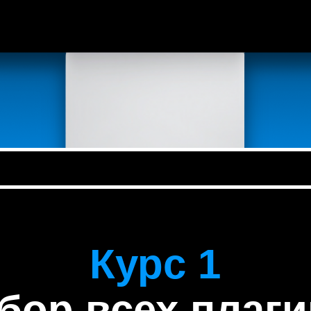
Курс 1
бор всех плаг