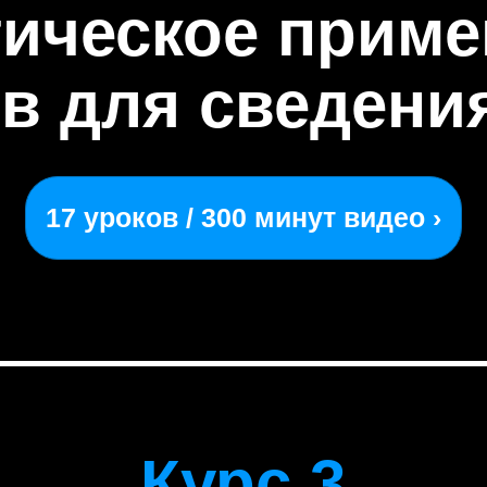
тическое приме
в для сведени
17 уроков / 300 минут видео ›
Курс 3