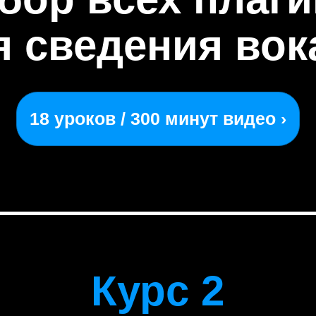
я сведения вок
18 уроков / 300 минут видео ›
Курс 2