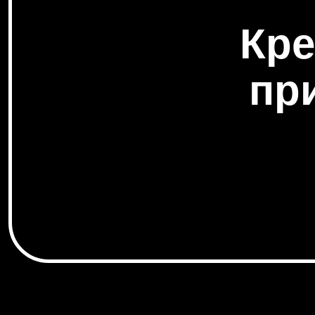
Кр
пр