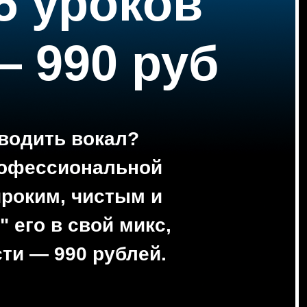
55 уроков
— 990 руб
сводить вокал?
профессиональной
ироким, чистым и
 его в свой микс,
ти — 990 рублей.