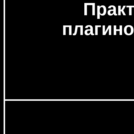
Прак
плагино