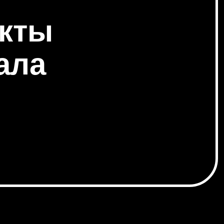
кты
ала