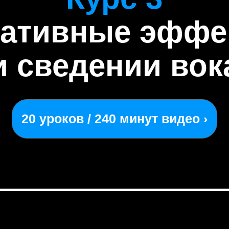
еативные эффе
и сведении вок
20 уроков / 240 минут видео ›