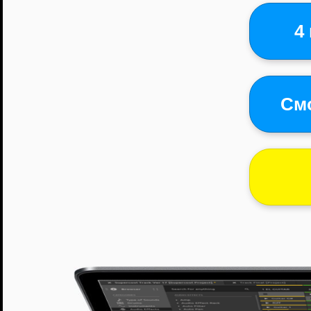
4
Смо