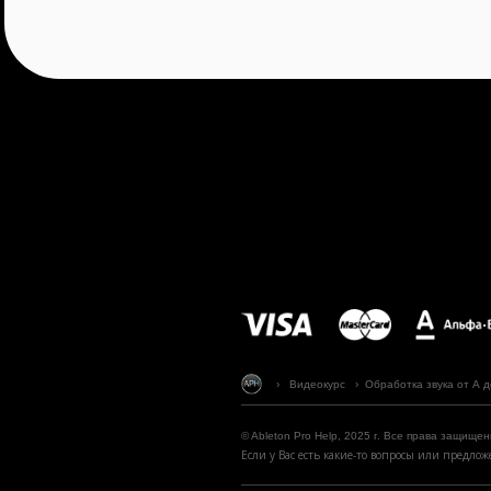
› Видеокурс
›
Обработка звука от А д
© Ableton Pro Help, 2025 г. Все права защищен
Если у Вас есть какие-то вопросы или предл