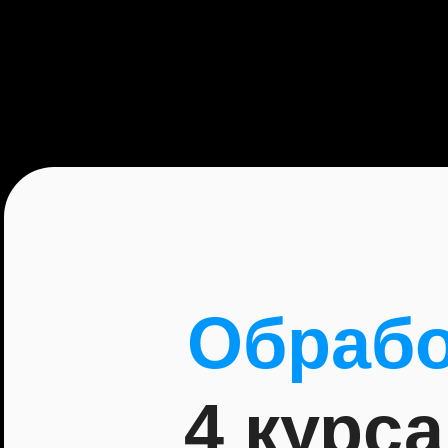
Обрабо
4 курса