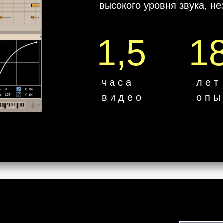
высокого уровня звука, н
1,5
1
ч а с а
л е т
в и д е о
о п ы 