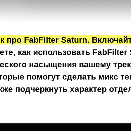
 про FabFilter Saturn. Включай
ете, как использовать FabFilter
еского насыщения вашему трек
оторые помогут сделать микс т
кже подчеркнуть характер отд