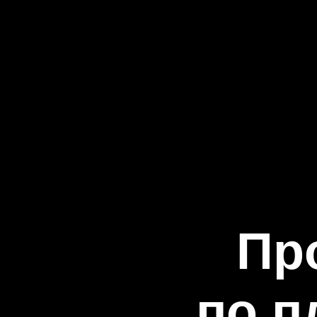
Пр
по п