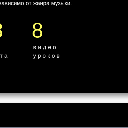
езависимо от жанра музыки.
8
8
в и д е о
т а
у р о к о в