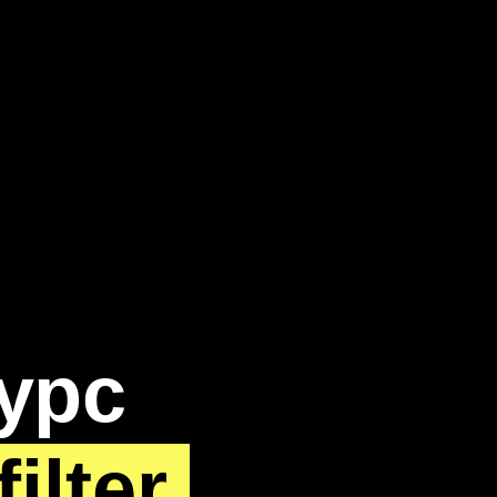
урс
filter