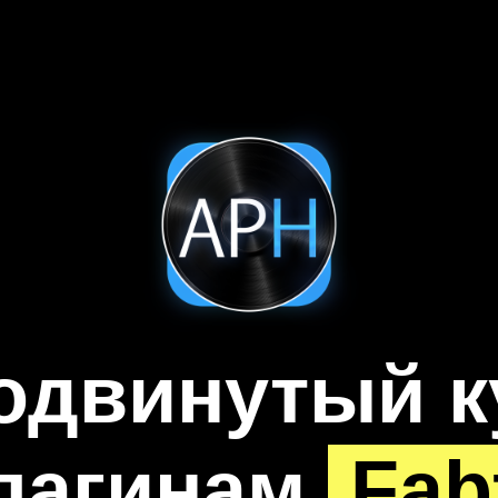
одвинутый к
лагинам
Fab