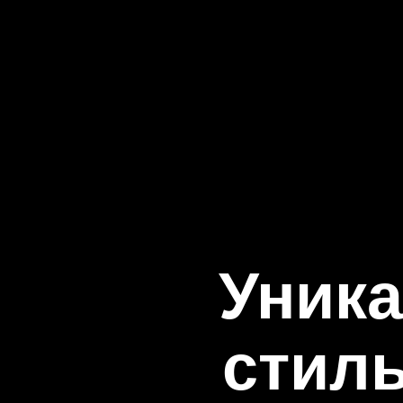
Уника
стил